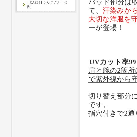
パッド部分は
【CASE4】けいこさん（40
代）
て、
汗染みか
大切な洋服を
ーが登場！
UVカット率9
肩と腕の2箇
で紫外線から
切り替え部分
です。
指穴付きで2